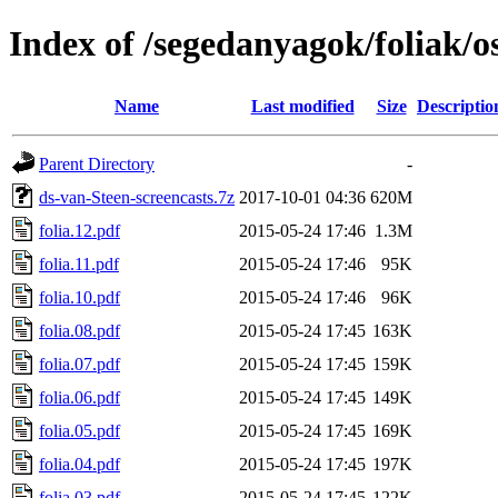
Index of /segedanyagok/foliak/o
Name
Last modified
Size
Descriptio
Parent Directory
-
ds-van-Steen-screencasts.7z
2017-10-01 04:36
620M
folia.12.pdf
2015-05-24 17:46
1.3M
folia.11.pdf
2015-05-24 17:46
95K
folia.10.pdf
2015-05-24 17:46
96K
folia.08.pdf
2015-05-24 17:45
163K
folia.07.pdf
2015-05-24 17:45
159K
folia.06.pdf
2015-05-24 17:45
149K
folia.05.pdf
2015-05-24 17:45
169K
folia.04.pdf
2015-05-24 17:45
197K
folia.03.pdf
2015-05-24 17:45
122K