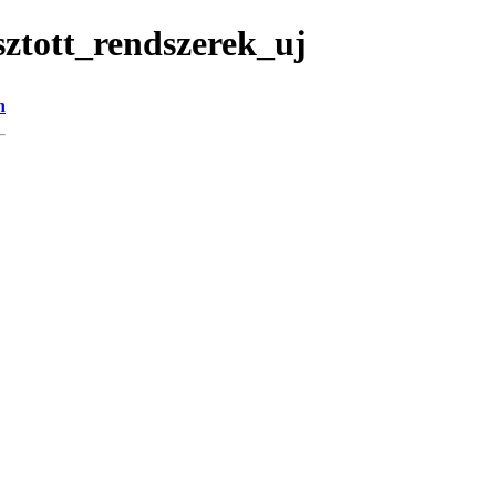
sztott_rendszerek_uj
n